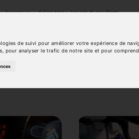
À propos
Suivez-nous
Les avis de nos clients
Gardez un œil sur 
ologies de suivi pour améliorer votre expérience de navi
s, pour analyser le trafic de notre site et pour comprend
Conseils, événements, horaires
garage
Citroën à Voiron (38500)
.
ences