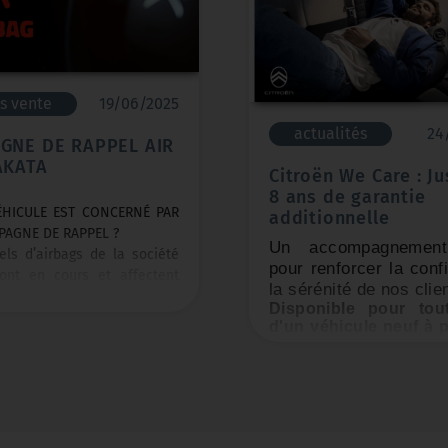
s vente
19/06/2025
actualités
24
GNE DE RAPPEL AIR
AKATA
Citroën We Care : J
8 ans de garantie
ÉHICULE EST CONCERNÉ PAR
additionnelle
AGNE DE RAPPEL ?
Un accompagnement
els d’airbags de la société
pour renforcer la conf
ont en cours et affectent
la sérénité de nos clie
hicules de nombreuses
Disponible pour tou
automobiles et fabricants à
d'un véhicule neuf à p
 le monde. Les produits
10 janvier 2025, 
ues contenus dans ces
motorisations et é
confondues,
Citr
s d’airbag Takata peuvent se
Care
couvrira les pri
er avec le temps, surtout
organes du véhicule :
ils sont exposés à des
boîte, transmission e
ns climatiques chaudes et