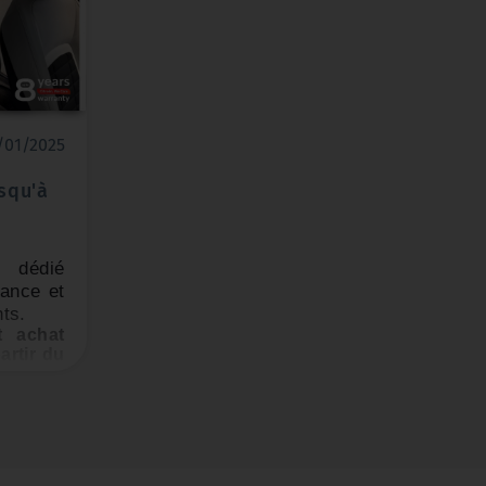
/01/2025
usqu'à
 dédié
iance et
nts.
t achat
artir du
toutes
nergies
oën We
ncipaux
 moteur,
t chaîne