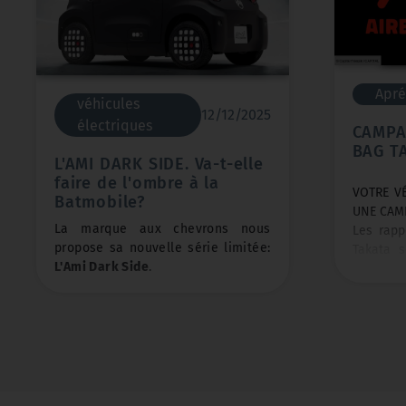
Apré
véhicules
12/12/2025
électriques
CAMPA
BAG T
L'AMI DARK SIDE. Va-t-elle
faire de l'ombre à la
VOTRE V
Batmobile?
UNE CAMP
La marque aux chevrons nous
Les rapp
propose sa nouvelle série limitée:
Takata s
L'Ami Dark Side
.
des vé
marques 
Toute de
noir mat
vêtue, elle nous
travers
rappelle la Fameuse Batmobile du
chimiq
super-héro
!!!!!
gonfleur
détérior
Est-ce que
Batman
pourrait se
lorsqu’
laisser tenter de combattre le
conditio