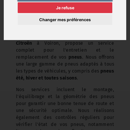
Je refuse
Changer mes préférences
Voiron Distribution Automobiles
, agent
Citroën
à Voiron, propose un service
complet pour l'entretien et le
remplacement de vos
pneus
. Nous offrons
une large gamme de pneus adaptés à tous
les types de véhicules, y compris des
pneus
été, hiver et toutes saisons
.
Nos services incluent le montage,
l'équilibrage et la géométrie des pneus
pour garantir une bonne tenue de route et
une sécurité optimale. Nous réalisons
également des contrôles réguliers pour
vérifier l'état de vos pneus, notamment