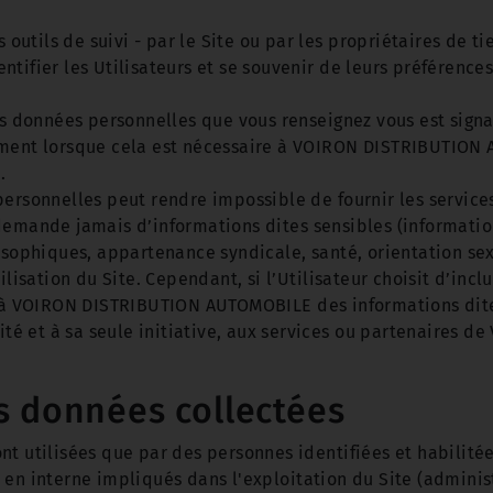
 outils de suivi - par le Site ou par les propriétaires de ti
dentifier les Utilisateurs et se souvenir de leurs préférences
es données personnelles que vous renseignez vous est signa
ement lorsque cela est nécessaire à VOIRON DISTRIBUTION
.
personnelles peut rendre impossible de fournir les service
ande jamais d’informations dites sensibles (informations
losophiques, appartenance syndicale, santé, orientation sex
tilisation du Site. Cependant, si l’Utilisateur choisit d’in
e à VOIRON DISTRIBUTION AUTOMOBILE des informations dites
ilité et à sa seule initiative, aux services ou partenaire
es données collectées
t utilisées que par des personnes identifiées et habilitées 
en interne impliqués dans l'exploitation du Site (administ