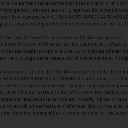
t) ou de partenaires externes habilités en vertu d’un contr
 d’hébergement, entreprises de TI, agences de communicati
ires peut être demandée à VOIRON DISTRIBUTION AUTOMOBIL
e à ne pas divulguer les données personnelles de ses Util
ctue pas de transfert en dehors de l’Union Européenne.
’attention de l’Utilisateur sur les boutons de « réseaux
s externes possible depuis le Site. La principale utilisatio
eur vers la page sur le réseau social correspondant. Il s’a
x sociaux est susceptible d'entraîner une collecte des donn
e VOIRON DISTRIBUTION AUTOMOBILE n’ait collecté ses don
ues par les réseaux sociaux sont toujours soumises aux par
Si un service permettant l'interaction avec les réseaux soci
pages sur lesquelles le service est installé, même lorsque l
 à Facebook lui permettant d'effectuer des actions avec l
s des données personnelles, à partir de celui-ci. Les auto