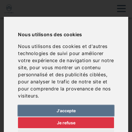
Comparateur de
Nous utilisons des cookies
véhicules
Nous utilisons des cookies et d'autres
technologies de suivi pour améliorer
votre expérience de navigation sur notre
Aucun véhicule dans le comparateur, vous
site, pour vous montrer un contenu
pouvez en ajouter via notre page de véhicules
personnalisé et des publicités ciblées,
pour analyser le trafic de notre site et
pour comprendre la provenance de nos
visiteurs.
Sélectionner des
véhicules
J'accepte
Je refuse